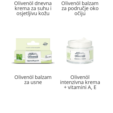
Olivenöl dnevna
Olivenöl balzam
krema za suhu i
za područje oko
osjetljivu kožu
očiju
Olivenöl balzam
Olivenöl
za usne
intenzivna krema
+ vitamini A, E