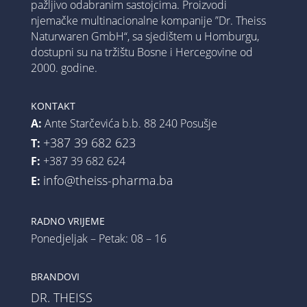
pažljivo odabranim sastojcima. Proizvodi
njemačke multinacionalne kompanije ”Dr. Theiss
Naturwaren GmbH“, sa sjedištem u Homburgu,
dostupni su na tržištu Bosne i Hercegovine od
2000. godine.
KONTAKT
A:
Ante Starčevića b.b. 88 240 Posušje
+387 39 682 623
T:
F:
+387 39 682 624
info@theiss-pharma.ba
E:
RADNO VRIJEME
Ponedjeljak – Petak: 08 – 16
BRANDOVI
DR. THEISS