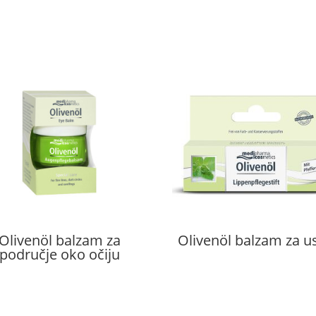
Olivenöl balzam za
Olivenöl balzam za u
područje oko očiju