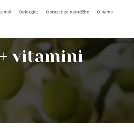
itamol
Dolorgiet
Obrazac za narudžbe
O nama
+ vitamini