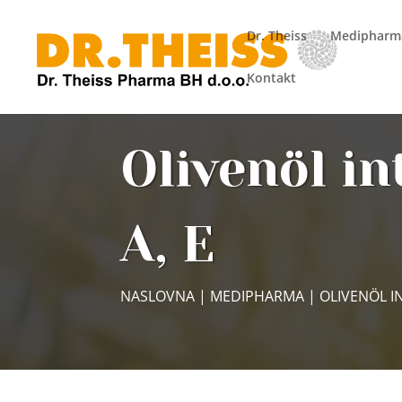
Dr. Theiss
Medipharm
Kontakt
Olivenöl i
A, E
NASLOVNA
|
MEDIPHARMA
| OLIVENÖL IN