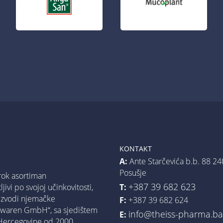
KONTAKT
A:
Ante Starčevića b.b. 88 24
Posušje
rok asortiman
+387 39 682 623
T:
jivi po svojoj učinkovitosti,
oizvodi njemačke
F:
+387 39 682 624
urwaren GmbH“, sa sjedištem
info@theiss-pharma.b
E:
 Hercegovine od 2000.