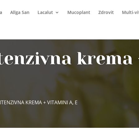
a
Allga San
Lacalut
Mucoplant
Zdrovit
Multi-v
ntenzivna krema 
TENZIVNA KREMA + VITAMINI A, E