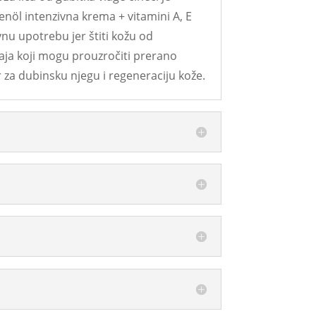
öl intenzivna krema + vitamini A, E
u upotrebu jer štiti kožu od
caja koji mogu prouzročiti prerano
r za dubinsku njegu i regeneraciju kože.