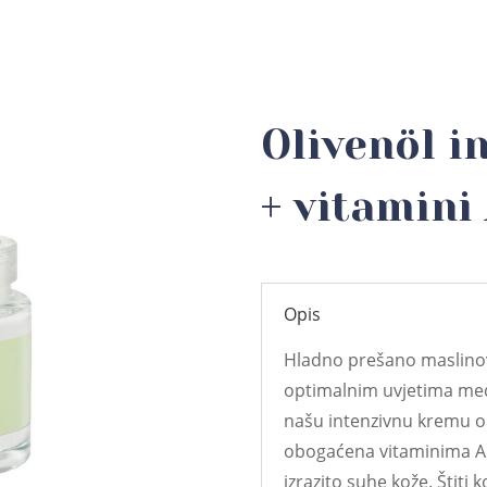
Olivenöl i
+ vitamini 
Opis
Hladno prešano maslinov
optimalnim uvjetima medi
našu intenzivnu kremu od
obogaćena vitaminima A 
izrazito suhe kože. Štiti k