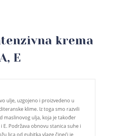
ntenzivna krema
A, E
o ulje, uzgojeno i proizvedeno u
teranske klime. Iz toga smo razvili
 maslinovog ulja, koja je također
i E. Podržava obnovu stanica suhe i
ožu lica od gubitka vlage čineći je