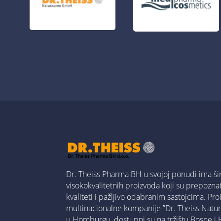
Dr. Theiss Pharma BH u svojoj ponudi ima ši
visokokvalitetnih proizvoda koji su prepoznatl
kvaliteti i pažljivo odabranim sastojcima. Pr
multinacionalne kompanije ”Dr. Theiss Nat
u Homburgu, dostupni su na tržištu Bosne i