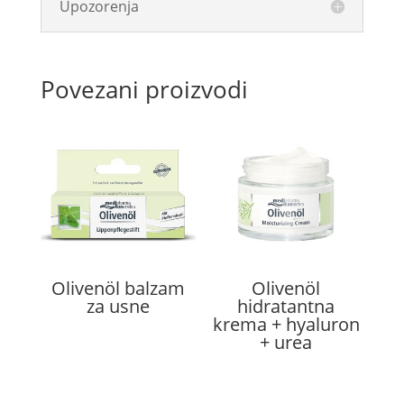
Upozorenja
Povezani proizvodi
Olivenöl balzam
Olivenöl
za usne
hidratantna
krema + hyaluron
+ urea