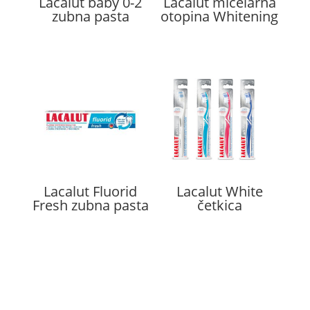
Lacalut baby 0-2
Lacalut micelarna
zubna pasta
otopina Whitening
Lacalut Fluorid
Lacalut White
Fresh zubna pasta
četkica