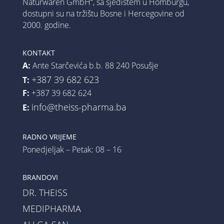
Naturwaren GmbH“, sa sjedištem u Homburgu,
dostupni su na tržištu Bosne i Hercegovine od
2000. godine.
KONTAKT
A:
Ante Starčevića b.b. 88 240 Posušje
+387 39 682 623
T:
F:
+387 39 682 624
info@theiss-pharma.ba
E:
RADNO VRIJEME
Ponedjeljak – Petak: 08 – 16
BRANDOVI
DR. THEISS
MEDIPHARMA