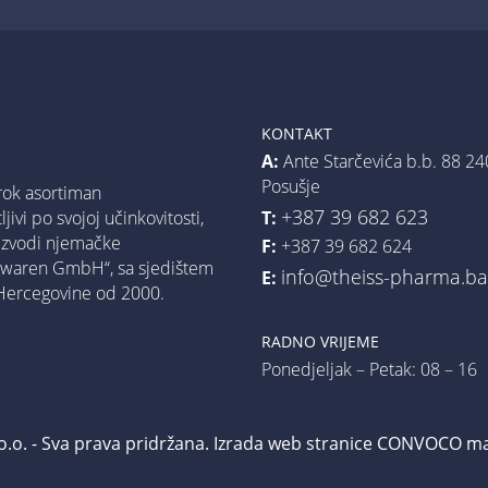
KONTAKT
A:
Ante Starčevića b.b. 88 24
Posušje
rok asortiman
+387 39 682 623
T:
jivi po svojoj učinkovitosti,
oizvodi njemačke
F:
+387 39 682 624
urwaren GmbH“, sa sjedištem
info@theiss-pharma.b
E:
 Hercegovine od 2000.
RADNO VRIJEME
Ponedjeljak – Petak: 08 – 16
.o.o. - Sva prava pridržana.
Izrada web stranice
CONVOCO mar