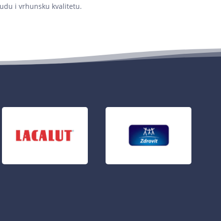
udu i vrhunsku kvalitetu.