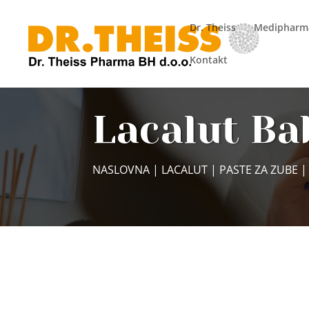
Dr. Theiss
Medipharm
Kontakt
Lacalut Ba
NASLOVNA
|
LACALUT
|
PASTE ZA ZUBE
|