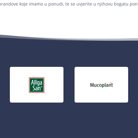
brandove koje imamo u ponudi, te se uvjerite u njihovu bogatu pon