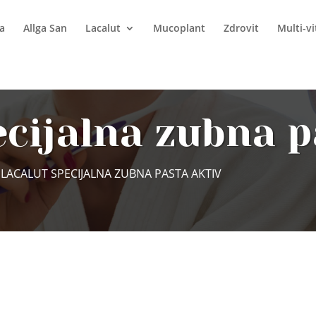
a
Allga San
Lacalut
Mucoplant
Zdrovit
Multi-v
ecijalna zubna p
 LACALUT SPECIJALNA ZUBNA PASTA AKTIV