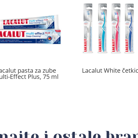
acalut pasta za zube
Lacalut White četki
lti-Effect Plus, 75 ml
najte i ostale bra