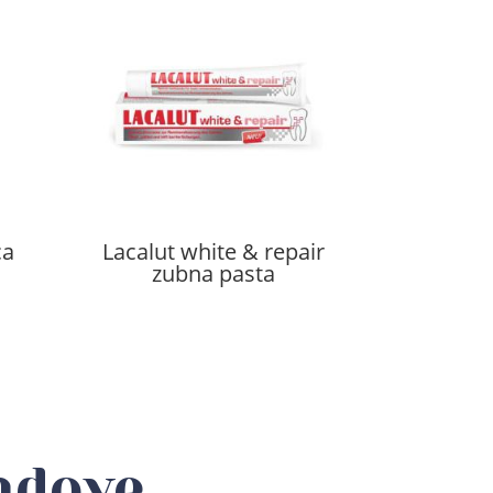
ca
Lacalut white & repair
zubna pasta
ndove