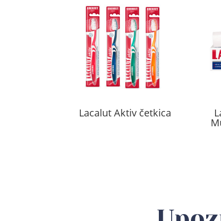
Lacalut Aktiv četkica
L
Mu
Upoz