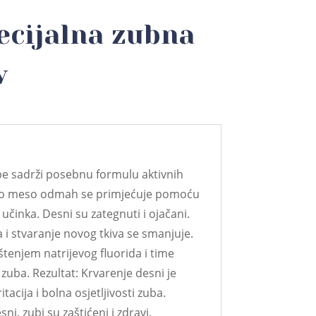
ecijalna zubna
v
ube sadrži posebnu formulu aktivnih
bno meso odmah se primjećuje pomoću
činka. Desni su zategnuti i ojačani.
ja i stvaranje novog tkiva se smanjuje.
štenjem natrijevog fluorida i time
zuba. Rezultat: Krvarenje desni je
tacija i bolna osjetljivosti zuba.
i, zubi su zaštićeni i zdravi.