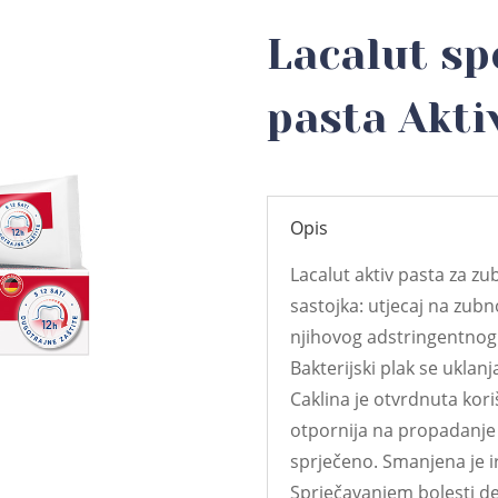
Lacalut sp
pasta Akti
Opis
Lacalut aktiv pasta za z
sastojka: utjecaj na zu
njihovog adstringentnog u
Bakterijski plak se uklan
Caklina je otvrdnuta kori
otpornija na propadanje 
sprječeno. Smanjena je iri
Sprječavanjem bolesti desn