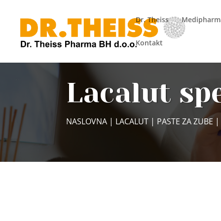
Dr. Theiss
Medipharm
Kontakt
Lacalut sp
NASLOVNA
|
LACALUT
|
PASTE ZA ZUBE
|