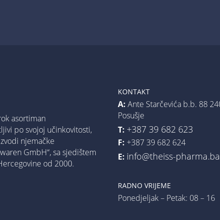
KONTAKT
A:
Ante Starčevića b.b. 88 24
Posušje
rok asortiman
+387 39 682 623
T:
jivi po svojoj učinkovitosti,
oizvodi njemačke
F:
+387 39 682 624
urwaren GmbH“, sa sjedištem
info@theiss-pharma.b
E:
 Hercegovine od 2000.
RADNO VRIJEME
Ponedjeljak – Petak: 08 – 16