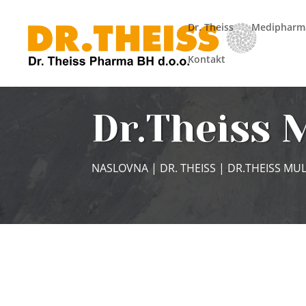
Dr. Theiss
Medipharm
Kontakt
Dr.Theiss 
NASLOVNA
|
DR. THEISS
| DR.THEISS MUL