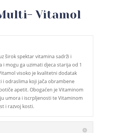
Multi- Vitamol
uz širok spektar vitamina sadrži i
 i mogu ga uzimati djeca starija od 1
Vitamol visoko je kvalitetni dodatak
i i odraslima koji jača obrambene
otiče apetit. Obogaćen je Vitaminom
u umora i iscrpljenosti te Vitaminom
t i razvoj kosti.