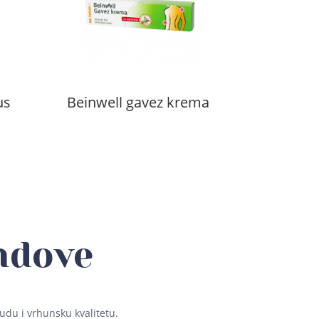
us
Beinwell gavez krema
ndove
udu i vrhunsku kvalitetu.