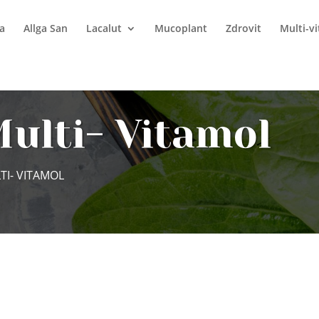
a
Allga San
Lacalut
Mucoplant
Zdrovit
Multi-v
Multi- Vitamol
TI- VITAMOL