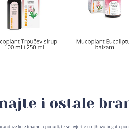
oplant Trpučev sirup
Mucoplant Eucalipt
100 ml i 250 ml
balzam
najte i ostale bra
brandove koje imamo u ponudi, te se uvjerite u njihovu bogatu pon