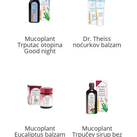
Mucoplant
Dr. Theiss
Trputac otopina
noćurkov balzam
Good night
Mucoplant
Mucoplant
Eucaliptus balzam
Trpučev sirup bez