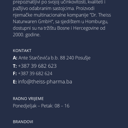
prepoznatljivi po svojoj učinkovitosti, kvaliteti i
pažljivo odabranim sastojcima. Proizvodi
njemačke multinacionalne kompanije ”Dr. Theiss
Naturwaren GmbH“, sa sjedištem u Homburgu,
dostupni su na tržištu Bosne i Hercegovine od
2000. godine.
KONTAKT
A:
Ante Starčevića b.b. 88 240 Posušje
+387 39 682 623
T:
F:
+387 39 682 624
info@theiss-pharma.ba
E:
RADNO VRIJEME
Ponedjeljak – Petak: 08 – 16
BRANDOVI