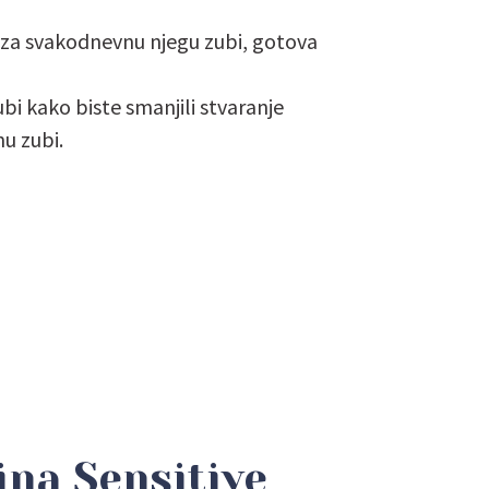
za svakodnevnu njegu zubi, gotova
bi kako biste smanjili stvaranje
nu zubi.
ina Sensitive