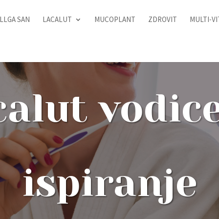
LLGA SAN
LACALUT
MUCOPLANT
ZDROVIT
MULTI-V
alut vodic
ispiranje