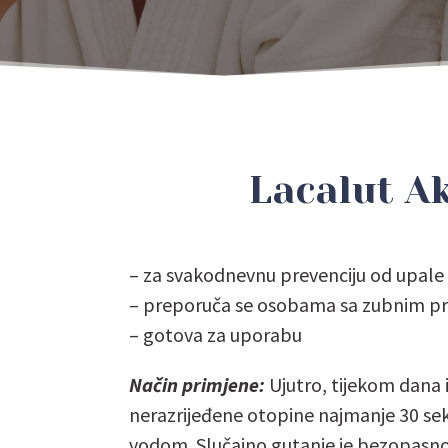
Lacalut Ak
– za svakodnevnu prevenciju od upale d
– preporuča se osobama sa zubnim 
– gotova za uporabu
Način primjene:
Ujutro, tijekom dana i
nerazrijeđene otopine najmanje 30 seku
vodom. Slučajno gutanje je bezopasno