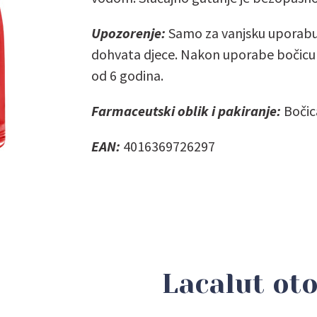
Upozorenje:
Samo za vanjsku uporabu.
dohvata djece. Nakon uporabe bočicu d
od 6 godina.
Farmaceutski oblik i pakiranje:
Bočic
EAN:
4016369726297
Lacalut ot