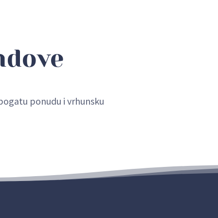
ndove
u bogatu ponudu i vrhunsku