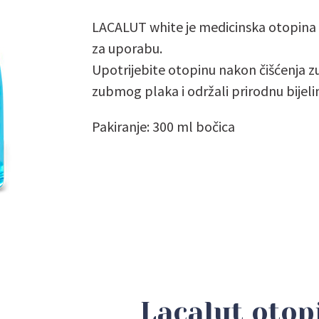
LACALUT white je medicinska otopina 
za uporabu.
Upotrijebite otopinu nakon čišćenja zu
zubmog plaka i održali prirodnu bijeli
Pakiranje: 300 ml bočica
Lacalut otop