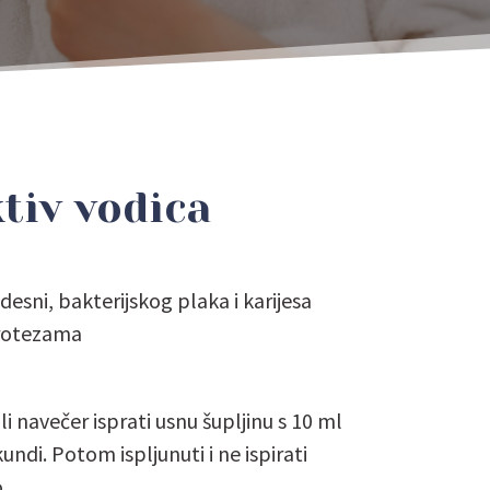
tiv vodica
esni, bakterijskog plaka i karijesa
protezama
li navečer isprati usnu šupljinu s 10 ml
ndi. Potom ispljunuti i ne ispirati
.