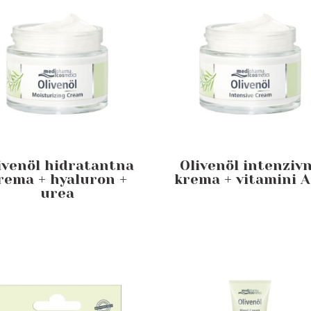
ivenöl hidratantna
Olivenöl intenziv
rema + hyaluron +
krema + vitamini A
urea