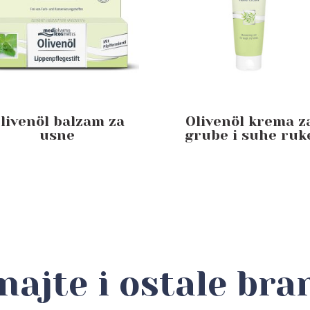
livenöl balzam za
Olivenöl krema z
usne
grube i suhe ruk
najte i ostale bra