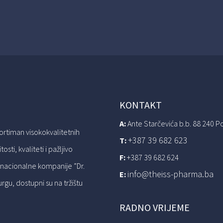
KONTAKT
A:
Ante Starčevića b.b. 88 240 P
sortiman visokokvalitetnih
+387 39 682 623
T:
sti, kvaliteti i pažljivo
F:
+387 39 682 624
nacionalne kompanije ”Dr.
info@theiss-pharma.ba
E:
u, dostupni su na tržištu
RADNO VRIJEME