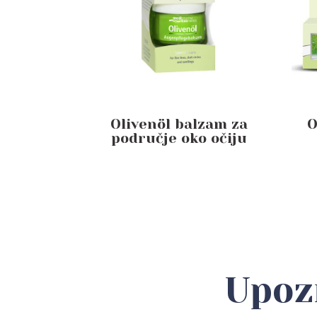
Olivenöl balzam za
O
područje oko očiju
Upoz