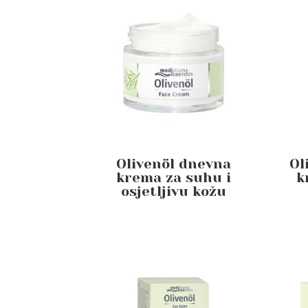
Olivenöl dnevna
Ol
krema za suhu i
k
osjetljivu kožu