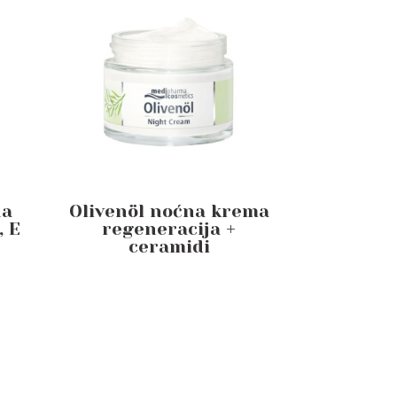
na
Olivenöl noćna krema
, E
regeneracija +
ceramidi