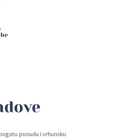
e
ube
ndove
u bogatu ponudu i vrhunsku