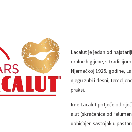
Lacalut je jedan od najstari
oralne higijene, s tradicij
Njemačkoj 1925. godine, Laca
njegu zubi i desni, temeljen
praksi.
Ime Lacalut potječe od riječi 
alut (skraćenica od “alumen”,
uobičajen sastojak u pastam