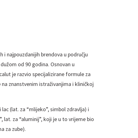
jih i najpouzdanijih brendova u području
om dužom od 90 godina. Osnovan u
lut je razvio specijalizirane formule za
e na znanstvenim istraživanjima i kliničkoj
lac (lat. za “mlijeko”, simbol zdravlja) i
 lat. za “aluminij”, koji je u to vrijeme bio
a za zube).