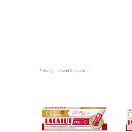
Poredano
Prikazuje se svih 3 rezultata
po
najnovijem