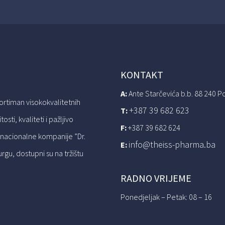
KONTAKT
A:
Ante Starčevića b.b. 88 240 P
sortiman visokokvalitetnih
+387 39 682 623
T:
sti, kvaliteti i pažljivo
F:
+387 39 682 624
nacionalne kompanije ”Dr.
info@theiss-pharma.ba
E:
u, dostupni su na tržištu
RADNO VRIJEME
Ponedjeljak – Petak: 08 – 16