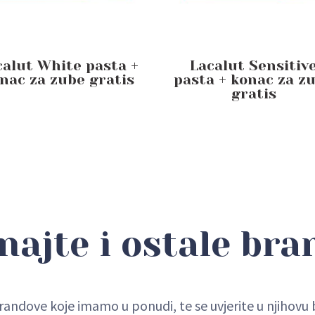
calut White pasta +
Lacalut Sensitiv
nac za zube gratis
pasta + konac za z
gratis
najte i ostale bra
randove koje imamo u ponudi, te se uvjerite u njihov