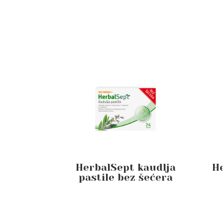
HerbalSept kaudlja
H
pastile bez šećera