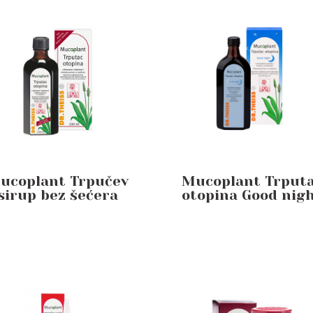
ucoplant Trpučev
Mucoplant Trput
sirup bez šećera
otopina Good nig