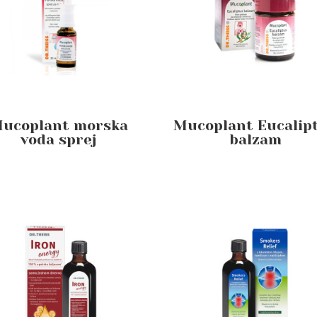
ucoplant morska
Mucoplant Eucalip
voda sprej
balzam