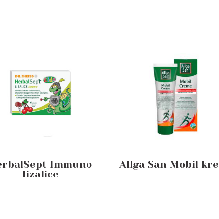
erbalSept Immuno
Allga San Mobil kr
lizalice