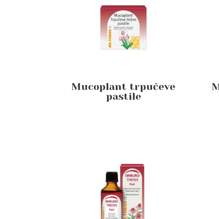
Mucoplant trpučeve
M
pastile