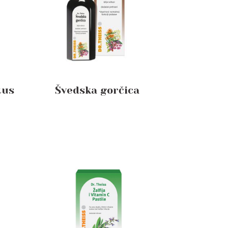
tus
Švedska gorčica