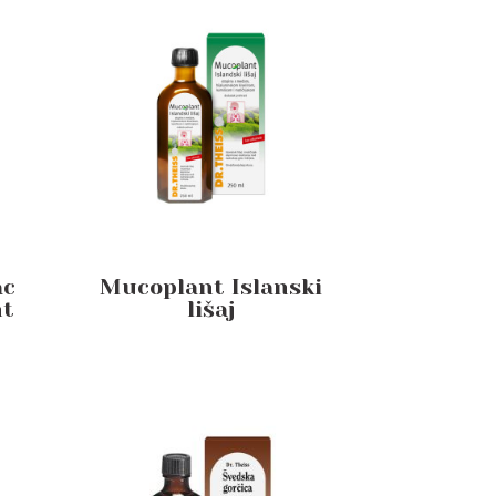
ac
Mucoplant Islanski
ht
lišaj