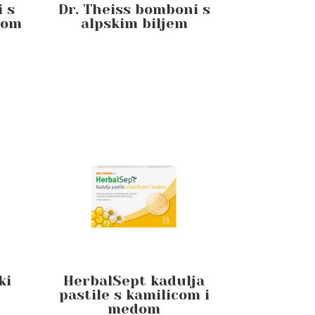
 s
Dr. Theiss bomboni s
nom
alpskim biljem
ki
HerbalSept kadulja
pastile s kamilicom i
medom