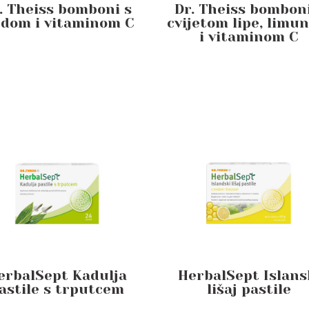
. Theiss bomboni s
Dr. Theiss bomboni
dom i vitaminom C
cvijetom lipe, limu
i vitaminom C
erbalSept Kadulja
HerbalSept Islans
astile s trputcem
lišaj pastile