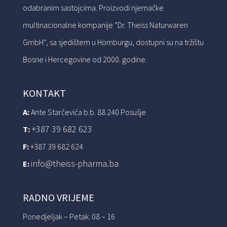
odabranim sastojcima. Proizvodi njemačke
multinacionalne kompanije ”Dr. Theiss Naturwaren
GmbH“, sa sjedištem u Homburgu, dostupni su na tržištu
Bosne i Hercegovine od 2000. godine.
KONTAKT
A:
Ante Starčevića b.b. 88 240 Posušje
+387 39 682 623
T:
F:
+387 39 682 624
info@theiss-pharma.ba
E:
RADNO VRIJEME
Ponedjeljak – Petak: 08 – 16